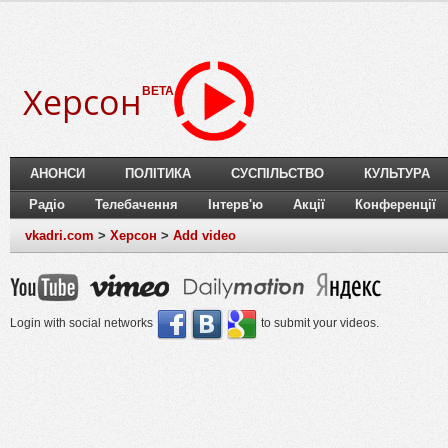
Херсон
BETA
АНОНСИ
ПОЛІТИКА
СУСПІЛЬСТВО
КУЛЬТУРА
Радіо
Телебачення
Інтерв'ю
Акції
Конференції
vkadri.com
>
Херсон
>
Add video
Login with social networks
to submit your videos.