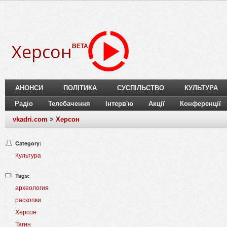
Херсон
BETA
АНОНСИ
ПОЛІТИКА
СУСПІЛЬСТВО
КУЛЬТУРА
Радіо
Телебачення
Інтерв'ю
Акції
Конференції
vkadri.com
>
Херсон
Category:
Культура
Tags:
археология
раскопки
Херсон
Тягин