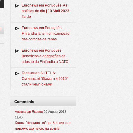
Euronews em Português: As
notícias do dia | 10 Abril 2023 -
Tarde
Euronews em Português:
e
Finlândia já tem um campeão
das corridas de renas
Euronews em Português:
Benefícios e obrigações da
adesão da Finlândia à NATO
Телеканал АНТЕНА:
Смілянські "Діаманти 2015"
стали чемпіонами
Comments
Александр Яковец
29 August 2018
11:45
Канал Украина: «Євробляхи» по-
новому: що чекає на водіїв