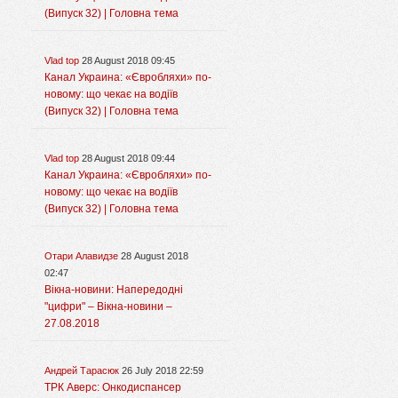
(Випуск 32) | Головна тема
Vlad top
28 August 2018 09:45
Канал Украина: «Євробляхи» по-
новому: що чекає на водіїв
(Випуск 32) | Головна тема
Vlad top
28 August 2018 09:44
Канал Украина: «Євробляхи» по-
новому: що чекає на водіїв
(Випуск 32) | Головна тема
Отари Алавидзе
28 August 2018
02:47
Вікна-новини: Напередодні
"цифри" – Вікна-новини –
27.08.2018
Андрей Тарасюк
26 July 2018 22:59
ТРК Аверс: Онкодиспансер