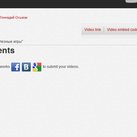
Геннадий Осьмак
Video link
Video embed cod
лезные игры"
nts
etworks
to submit your videos.