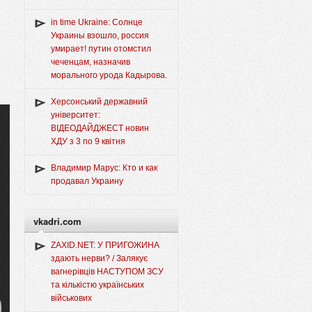
in time Ukraine: Солнце
Украины взошло, россия
умирает! путин отомстил
чеченцам, назначив
морального урода Кадырова.
Херсонський державний
університет:
ВІДЕОДАЙДЖЕСТ новин
ХДУ з 3 по 9 квітня
Владимир Марус: Кто и как
продавал Украину
vkadri.com
ZAXID.NET: У ПРИГОЖИНА
здають нерви? / Залякує
вагнерівців НАСТУПОМ ЗСУ
та кількістю українських
військових