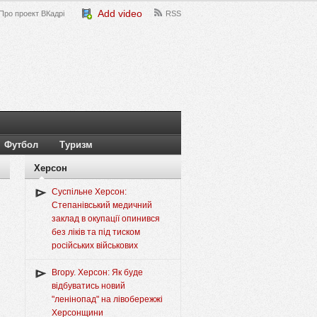
Add video
Про проект ВКадрі
RSS
Футбол
Туризм
Херсон
Суспільне Херсон:
Степанівський медичний
заклад в окупації опинився
без ліків та під тиском
російських військових
Вгору. Херсон: Як буде
відбуватись новий
"ленінопад" на лівобережжі
Херсонщини