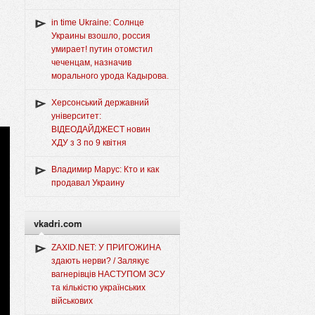
in time Ukraine: Солнце
Украины взошло, россия
умирает! путин отомстил
чеченцам, назначив
морального урода Кадырова.
Херсонський державний
університет:
ВІДЕОДАЙДЖЕСТ новин
ХДУ з 3 по 9 квітня
Владимир Марус: Кто и как
продавал Украину
vkadri.com
ZAXID.NET: У ПРИГОЖИНА
здають нерви? / Залякує
вагнерівців НАСТУПОМ ЗСУ
та кількістю українських
військових