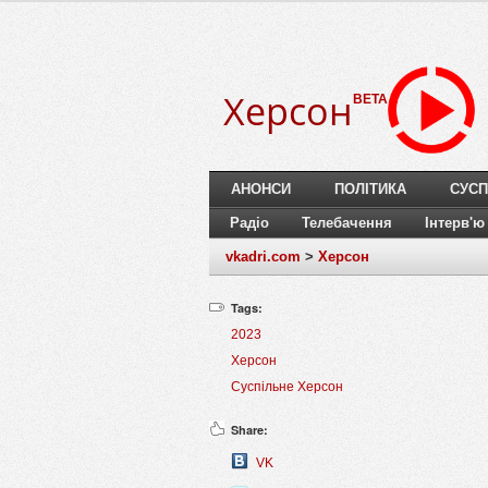
Херсон
BETA
АНОНСИ
ПОЛІТИКА
СУСП
Радіо
Телебачення
Інтерв'ю
vkadri.com
>
Херсон
Tags:
2023
Херсон
Суспільне Херсон
Share:
VK