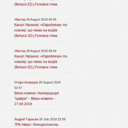
(Випуск 32) | Головна тема
Vlad top
28 August 2018 09:45
Канал Украина: «Євробляхи» по-
новому: що чекає на водіїв
(Випуск 32) | Головна тема
Vlad top
28 August 2018 09:44
Канал Украина: «Євробляхи» по-
новому: що чекає на водіїв
(Випуск 32) | Головна тема
Отари Алавидзе
28 August 2018
02:47
Вікна-новини: Напередодні
"цифри" – Вікна-новини –
27.08.2018
Андрей Тарасюк
26 July 2018 22:59
ТРК Аверс: Онкодиспансер