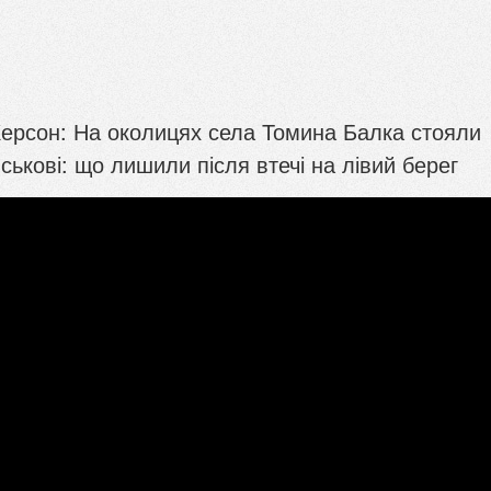
Херсон: На околицях села Томина Балка стояли
ійськові: що лишили після втечі на лівий берег