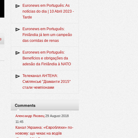
Euronews em Português: As
notícias do dia | 10 Abril 2023 -
Tarde
Euronews em Português:
Finlândia já tem um campeão
e
das corridas de renas
Euronews em Português:
Benefícios e obrigações da
adesão da Finlândia à NATO
Телеканал АНТЕНА:
Смілянські "Діаманти 2015"
стали чемпіонами
Comments
Александр Яковец
29 August 2018
11:45
Канал Украина: «Євробляхи» по-
новому: що чекає на водіїв