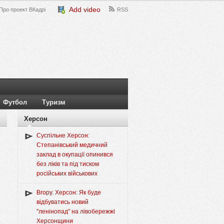
Add video
Про проект ВКадрі
RSS
Футбол
Туризм
Херсон
Суспільне Херсон:
Степанівський медичний
заклад в окупації опинився
без ліків та під тиском
російських військових
Вгору. Херсон: Як буде
відбуватись новий
"ленінопад" на лівобережжі
Херсонщини