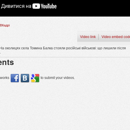
ВКадрі
Video link
Video embed cod
На околицях села Томина Балка стояли російські військові: що лишили після
г
nts
etworks
to submit your videos.