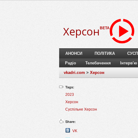
Херсон
BETA
АНОНСИ
ПОЛІТИКА
СУСП
Радіо
Телебачення
Інтерв'ю
vkadri.com
>
Херсон
Tags:
2023
Херсон
Суспільне Херсон
Share:
VK