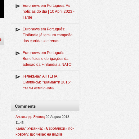
Euronews em Português: As
notícias do dia | 10 Abril 2023 -
Tarde
Euronews em Português:
Finlândia já tem um campeão
e
das corridas de renas
Euronews em Português:
Benefícios e obrigações da
adesão da Finlândia à NATO
Телеканал АНТЕНА:
Смілянські "Діаманти 2015"
стали чемпіонами
Comments
Александр Яковец
29 August 2018
11:45
Канал Украина: «Євробляхи» по-
новому: що чекає на водіїв