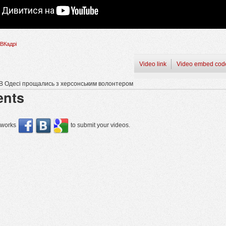
ВКадрі
Video link
Video embed cod
 В Одесі прощались з херсонським волонтером
nts
etworks
to submit your videos.