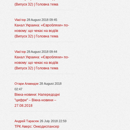
(Випуск 32) | Головна тема
Vlad top
28 August 2018 09:45
Канал Украина: «Євробляхи» по-
новому: що чекає на водіїв
(Випуск 32) | Головна тема
Vlad top
28 August 2018 09:44
Канал Украина: «Євробляхи» по-
новому: що чекає на водіїв
(Випуск 32) | Головна тема
Отари Алавидзе
28 August 2018
02:47
Вікна-новини: Напередодні
"цифри" – Вікна-новини –
27.08.2018
Андрей Тарасюк
26 July 2018 22:59
ТРК Аверс: Онкодиспансер