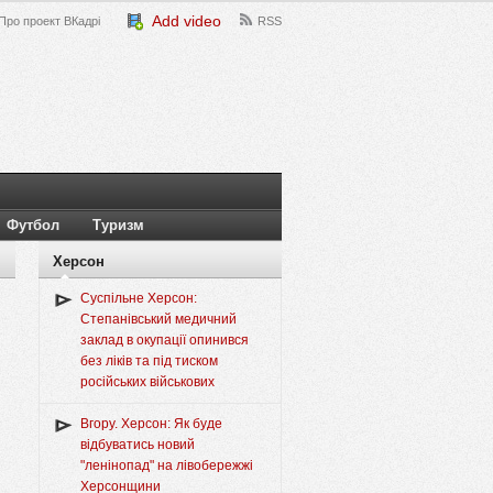
Add video
Про проект ВКадрі
RSS
Футбол
Туризм
Херсон
Суспільне Херсон:
Степанівський медичний
заклад в окупації опинився
без ліків та під тиском
російських військових
Вгору. Херсон: Як буде
відбуватись новий
"ленінопад" на лівобережжі
Херсонщини