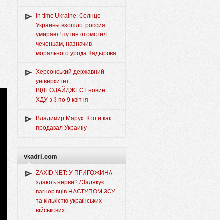
in time Ukraine: Солнце
Украины взошло, россия
умирает! путин отомстил
чеченцам, назначив
морального урода Кадырова.
Херсонський державний
університет:
ВІДЕОДАЙДЖЕСТ новин
ХДУ з 3 по 9 квітня
Владимир Марус: Кто и как
продавал Украину
vkadri.com
ZAXID.NET: У ПРИГОЖИНА
здають нерви? / Залякує
вагнерівців НАСТУПОМ ЗСУ
та кількістю українських
військових